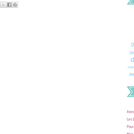
D
co
c
arge
me
Avec
Les 
Pour
Mon 