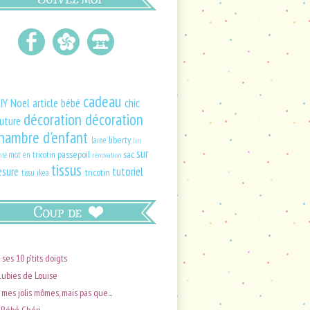
cadeau
IY
Noel
article bébé
chic
décoration
décoration
uture
hambre d'enfant
liberty
laine
lin
sur
passepoil
sac
mot en tricotin
nté
rénovation
tissus
sure
tutoriel
tricotin
tissu ikea
 ses 10 p'tits doigts
Lubies de Louise
 mes jolis mômes, mais pas que...
Bébé Chéri